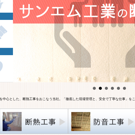
を中心とした、断熱工事をおこなう当社。「徹底した現場管理と、安全で丁寧な仕事」を